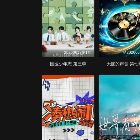
20260613第1期
第20260
国医少年志 第三季
天赐的声音 第七