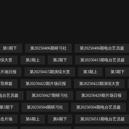
第1期下
第20250406期研习社
第20250406期电台艺员篇
期演综大赏
第2期上
第2期下
第20250413期电台艺员篇
5期片场日报
第20250415期演综大赏
第3期上
第3期下
电台导师篇
第20250422期片场日报
第20250422期演综大赏
7期电台艺员篇
第20250427期研习社
第20250429期片场日报
第5期下
第20250504期研习社
第20250504期电台艺员篇
期直击片场
第6期上
第6期下
第20250511期电台艺员篇