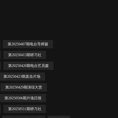
第20250407期电台导师篇
第20250413期研习社
第20250420期电台艺员篇
第20250423期直击片场
第20250429期演综大赏
第20250506期片场日报
第20250511期研习社