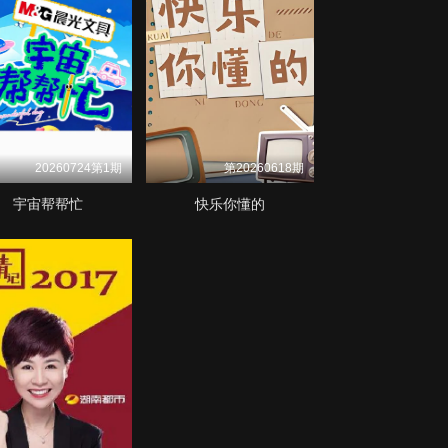
20260724第1期
第20260618期
宇宙帮帮忙
快乐你懂的