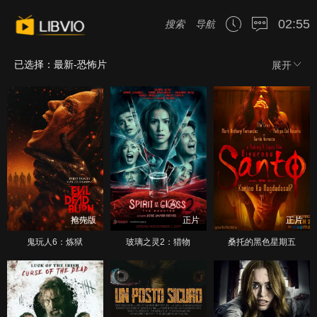
02:55
搜索
导航
已选择：最新-恐怖片
展开
抢先版
正片
正片
鬼玩人6：炼狱
玻璃之灵2：猎物
桑托的黑色星期五