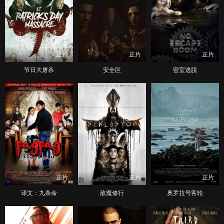
正片
正片
正片
节日大屠杀
安全区
密室逃脱
正片
正片
正片
译文：九条命
敌魔修行
奥罗拉号客轮