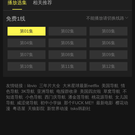
播放选集
相关推荐
免费1线
不能播放请切换线路
第01集
第02集
第03集
第04集
第05集
第06集
第07集
第08集
第09集
第10集
第11集
第12集
友情链接：
libvio
三年片大全
大米星球最新netflix
美国导航
情
色导航
3K导航
亚洲导航
电报群收录
美国四次啦
草窝导航
不
知道导航
小色导航
西门庆导航
潘金莲导航
桃花源导航
女儿国
导航
咸涩佬导航
初中小学妹
那个FUCK ME!!
最新电影
樱花动
漫
粤语屋
天狼影院
新世界动漫
tsks韩剧社