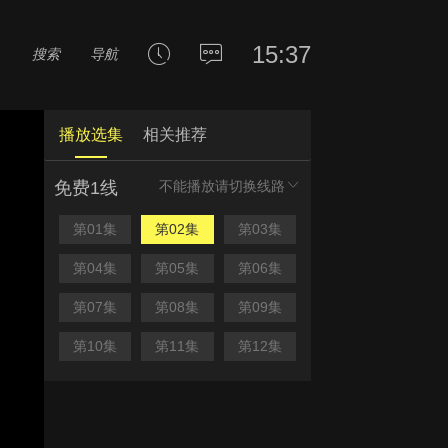
15:37
搜索
导航
播放选集
相关推荐
免费1线
不能播放请切换线路
第01集
第02集
第03集
第04集
第05集
第06集
第07集
第08集
第09集
第10集
第11集
第12集