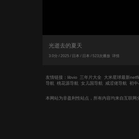
光逝去的夏天
3.0分 / 2025 / 日本 / 日本 / 523次播放
详情
友情链接：
libvio
三年片大全
大米星球最新netfli
导航
桃花源导航
女儿国导航
咸涩佬导航
初中
本网站为非盈利性站点，所有内容均来自互联网