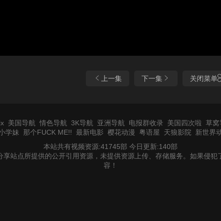
上一集
下一集
关闭菜单
x
美国导航
情色导航
3K导航
亚洲导航
电报群收录
美国四次啦
草窝
小学妹
那个FUCK ME!!
最新电影
樱花动漫
粤语屋
天狼影院
新世界
本站共有视频资源:41745部 今日更新:140部
分享站点所提供的公开引用资源，未提供资源上传、存储服务。如果侵犯
容！